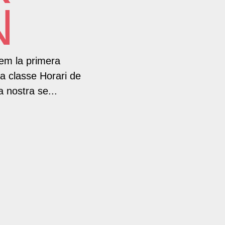
N
em la primera
a classe Horari de
a nostra se...