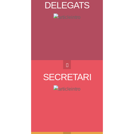
DELEGATS
DELEGATS
de Junta, JOSEP MASSOT
i VLADIMIR MALLADA. ...
SECRETARI
SECRETARI
i tresorer MARC
RODENAS. ...