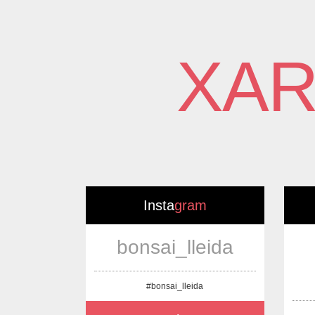
XAR
Insta
gram
bonsai_lleida
#bonsai_lleida