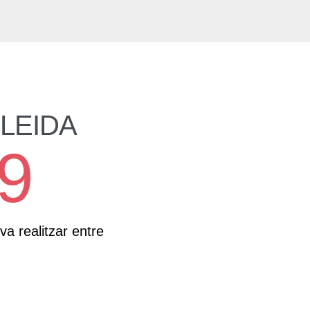
LLEIDA
9
a realitzar entre