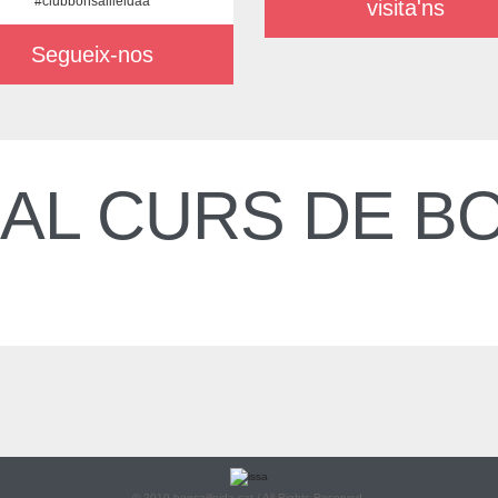
#clubbonsailleidaa
visita'ns
Segueix-nos
AL CURS DE BO
© 2019 bonsailleida.cat / All Rights Reserved.